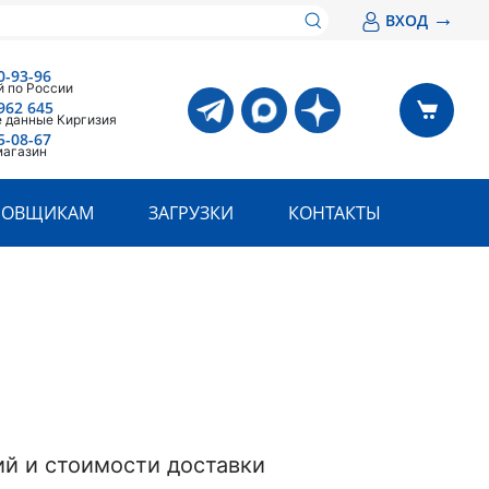
→
ВХОД
0-93-96
 по России
962 645
 данные Киргизия
5-08-67
магазин
РОВЩИКАМ
ЗАГРУЗКИ
КОНТАКТЫ
й и стоимости доставки