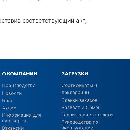
оставив соответствующий акт,
О КОМПАНИИ
ЗАГРУЗКИ
Производство
Сертификаты и
декларации
Новости
Бланки заказов
Блог
Возврат и Обмен
Акции
Технические каталоги
Информация для
партнеров
Руководства по
эксплуатации
Вакансии