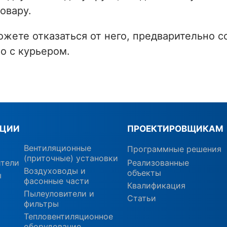
овару.
ожете отказаться от него, предварительно с
о с курьером.
КЦИИ
ПРОЕКТИРОВЩИКАМ
Вентиляционные
Программные решения
(приточные) установки
ители
Реализованные
Воздуховоды и
объекты
ы
фасонные части
Квалификация
Пылеуловители и
Статьи
фильтры
Тепловентиляционное
оборудование