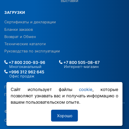
Выставки
ЗАГРУЗКИ
Сертификаты и декларации
Бланки заказов
Возврат и Обмен
Технические каталоги
Руководства по эксплуатации
+7 800 200-93-96
+7 800 505-08-67
Многоканальный
Интернет-магазин
+996 312 962 645
Офис продаж
Политика в отношении ПДН
Сайт использует файлы
cookie
, которые
Политика обработки файлов cookie
позволяют узнавать вас и получать информацию о
вашем пользовательском опыте.
© 2026 ООО «РОВЕН-Регионы»
Хорошо
Сделано в