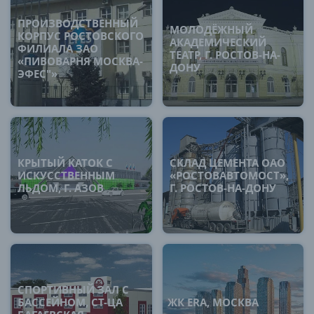
ПРОИЗВОДСТВЕННЫЙ
МОЛОДЁЖНЫЙ
КОРПУС РОСТОВСКОГО
АКАДЕМИЧЕСКИЙ
ФИЛИАЛА ЗАО
ТЕАТР, Г. РОСТОВ-НА-
«ПИВОВАРНЯ МОСКВА-
ДОНУ
ЭФЕС"»
КРЫТЫЙ КАТОК С
СКЛАД ЦЕМЕНТА ОАО
ИСКУССТВЕННЫМ
«РОСТОВАВТОМОСТ»,
ЛЬДОМ, Г. АЗОВ
Г. РОСТОВ-НА-ДОНУ
СПОРТИВНЫЙ ЗАЛ С
БАССЕЙНОМ, СТ-ЦА
ЖК ERA, МОСКВА