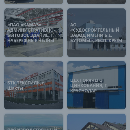
«ПАО «КАМАЗ».
АО
АДМИНИСТРАТИВНО-
«СУДОСРОИТЕЛЬНЫЙ
БЫТОВОЕ ЗДАНИЕ, Г.
ЗАВОД ИМЕНИ Б.Е.
НАБЕРЕЖНЫЕ ЧЕЛНЫ
БУТОМЫ», РЕСП. КРЫМ
ЦЕХ ГОРЯЧЕГО
БТК ТЕКСТИЛЬ, г.
ЦИНКОВАНИЯ, Г.
Шахты
КРАСНОДАР