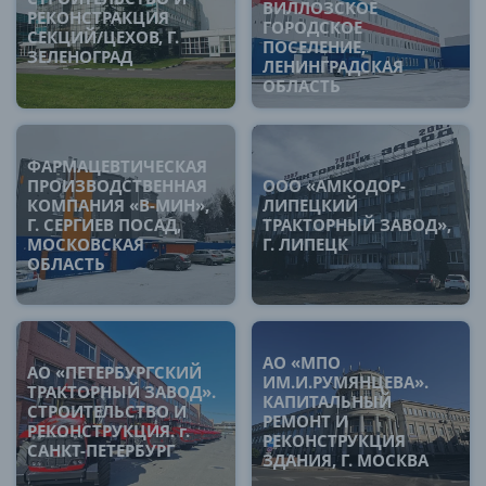
ВИЛЛОЗСКОЕ
РЕКОНСТРАКЦИЯ
ГОРОДСКОЕ
СЕКЦИЙ/ЦЕХОВ, Г.
ПОСЕЛЕНИЕ,
ЗЕЛЕНОГРАД
ЛЕНИНГРАДСКАЯ
ОБЛАСТЬ
ФАРМАЦЕВТИЧЕСКАЯ
ПРОИЗВОДСТВЕННАЯ
ООО «АМКОДОР-
КОМПАНИЯ «В-МИН»,
ЛИПЕЦКИЙ
Г. СЕРГИЕВ ПОСАД,
ТРАКТОРНЫЙ ЗАВОД»,
МОСКОВСКАЯ
Г. ЛИПЕЦК
ОБЛАСТЬ
АО «МПО
АО «ПЕТЕРБУРГСКИЙ
ИМ.И.РУМЯНЦЕВА».
ТРАКТОРНЫЙ ЗАВОД».
КАПИТАЛЬНЫЙ
СТРОИТЕЛЬСТВО И
РЕМОНТ И
РЕКОНСТРУКЦИЯ. г.
РЕКОНСТРУКЦИЯ
САНКТ-ПЕТЕРБУРГ
ЗДАНИЯ, Г. МОСКВА