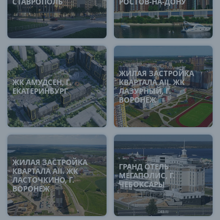
СТАВРОПОЛЬ
РОСТОВ-НА-ДОНУ
ЖИЛАЯ ЗАСТРОЙКА
ЖК АМУДСЕН, Г.
КВАРТАЛА AII. ЖК
ЕКАТЕРИНБУРГ
ЛАЗУРНЫЙ, Г.
ВОРОНЕЖ
ЖИЛАЯ ЗАСТРОЙКА
ГРАНД ОТЕЛЬ
КВАРТАЛА AII. ЖК
МЕГАПОЛИС, Г.
ЛАСТОЧКИНО, Г.
ЧЕБОКСАРЫ
ВОРОНЕЖ