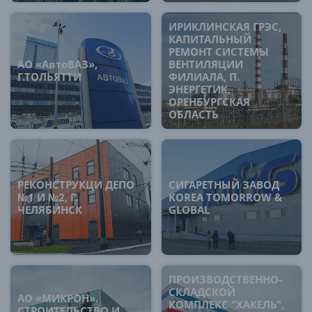
ИРИКЛИНСКАЯ ГРЭС,
КАПИТАЛЬНЫЙ
РЕМОНТ СИСТЕМЫ
АО «АвтоВАЗ»,
ВЕНТИЛЯЦИИ
Г.ТОЛЬЯТТИ
ФИЛИАЛА, П.
ЭНЕРГЕТИК,
ОРЕНБУРГСКАЯ
ОБЛАСТЬ
РЕКОНСТРУКЦИ ДЕПО
СИГАРЕТНЫЙ ЗАВОД
№1 И №2, Г.
KOREA TOMORROW &
ЧЕЛЯБИНСК
GLOBAL
ПРОИЗВОДСТВЕННО-
СКЛАДСКОЙ
АО «МИКРОН».
КОМПЛЕКС "ХАКЕЛЬ",
СТРОИТЕЛЬСТВО И