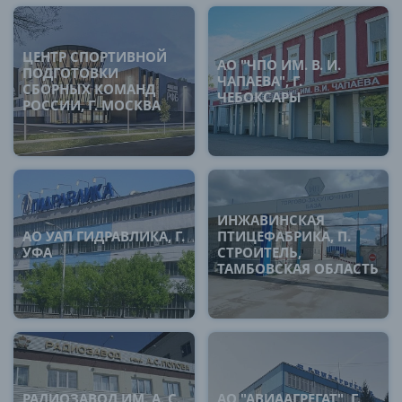
ЦЕНТР СПОРТИВНОЙ
АО "ЧПО ИМ. В. И.
ПОДГОТОВКИ
ЧАПАЕВА", Г.
СБОРНЫХ КОМАНД
ЧЕБОКСАРЫ
РОССИИ, Г. МОСКВА
ИНЖАВИНСКАЯ
АО УАП ГИДРАВЛИКА, Г.
ПТИЦЕФАБРИКА, П.
УФА
СТРОИТЕЛЬ,
ТАМБОВСКАЯ ОБЛАСТЬ
РАДИОЗАВОД ИМ. А. С.
АО "АВИААГРЕГАТ", Г.