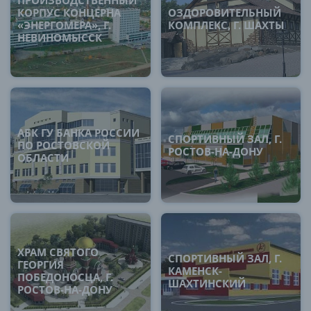
ПРОИЗВОДСТВЕННЫЙ
КОРПУС КОНЦЕРНА
ОЗДОРОВИТЕЛЬНЫЙ
«ЭНЕРГОМЕРА», Г.
КОМПЛЕКС, Г. ШАХТЫ
НЕВИНОМЫССК
АБК ГУ БАНКА РОССИИ
СПОРТИВНЫЙ ЗАЛ, Г.
ПО РОСТОВСКОЙ
РОСТОВ-НА-ДОНУ
ОБЛАСТИ
ХРАМ СВЯТОГО
СПОРТИВНЫЙ ЗАЛ, Г.
ГЕОРГИЯ
КАМЕНСК-
ПОБЕДОНОСЦА, Г.
ШАХТИНСКИЙ
РОСТОВ-НА-ДОНУ