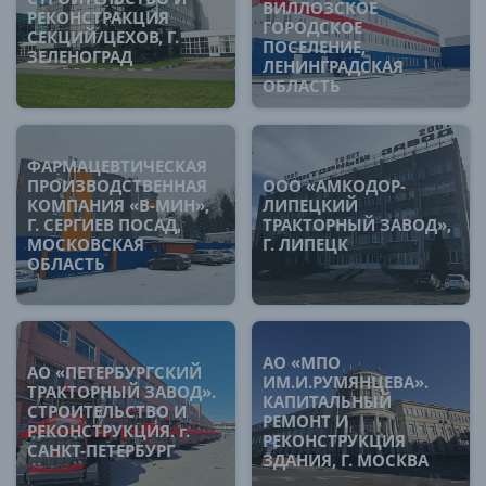
ВИЛЛОЗСКОЕ
РЕКОНСТРАКЦИЯ
ГОРОДСКОЕ
СЕКЦИЙ/ЦЕХОВ, Г.
ПОСЕЛЕНИЕ,
ЗЕЛЕНОГРАД
ЛЕНИНГРАДСКАЯ
ОБЛАСТЬ
ФАРМАЦЕВТИЧЕСКАЯ
ПРОИЗВОДСТВЕННАЯ
ООО «АМКОДОР-
КОМПАНИЯ «В-МИН»,
ЛИПЕЦКИЙ
Г. СЕРГИЕВ ПОСАД,
ТРАКТОРНЫЙ ЗАВОД»,
МОСКОВСКАЯ
Г. ЛИПЕЦК
ОБЛАСТЬ
АО «МПО
АО «ПЕТЕРБУРГСКИЙ
ИМ.И.РУМЯНЦЕВА».
ТРАКТОРНЫЙ ЗАВОД».
КАПИТАЛЬНЫЙ
СТРОИТЕЛЬСТВО И
РЕМОНТ И
РЕКОНСТРУКЦИЯ. г.
РЕКОНСТРУКЦИЯ
САНКТ-ПЕТЕРБУРГ
ЗДАНИЯ, Г. МОСКВА