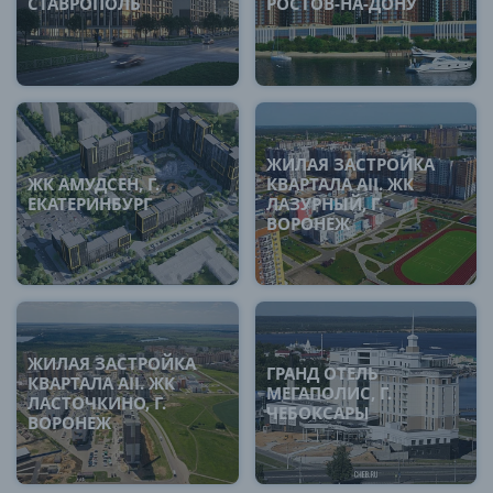
СТАВРОПОЛЬ
РОСТОВ-НА-ДОНУ
ЖИЛАЯ ЗАСТРОЙКА
ЖК АМУДСЕН, Г.
КВАРТАЛА AII. ЖК
ЕКАТЕРИНБУРГ
ЛАЗУРНЫЙ, Г.
ВОРОНЕЖ
ЖИЛАЯ ЗАСТРОЙКА
ГРАНД ОТЕЛЬ
КВАРТАЛА AII. ЖК
МЕГАПОЛИС, Г.
ЛАСТОЧКИНО, Г.
ЧЕБОКСАРЫ
ВОРОНЕЖ