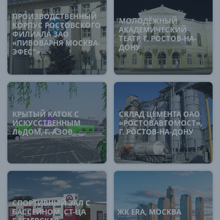
ПРОИЗВОДСТВЕННЫЙ
МОЛОДЁЖНЫЙ
КОРПУС РОСТОВСКОГО
АКАДЕМИЧЕСКИЙ
ФИЛИАЛА ЗАО
ТЕАТР, Г. РОСТОВ-НА-
«ПИВОВАРНЯ МОСКВА-
ДОНУ
ЭФЕС"»
КРЫТЫЙ КАТОК С
СКЛАД ЦЕМЕНТА ОАО
ИСКУССТВЕННЫМ
«РОСТОВАВТОМОСТ»,
ЛЬДОМ, Г. АЗОВ
Г. РОСТОВ-НА-ДОНУ
СПОРТИВНЫЙ ЗАЛ С
БАССЕЙНОМ, СТ-ЦА
ЖК ERA, МОСКВА