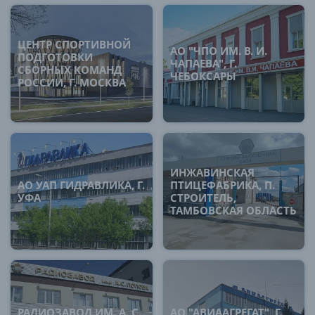
ЦЕНТР СПОРТИВНОЙ
АО "ЧПО ИМ. В. И.
ПОДГОТОВКИ
ЧАПАЕВА", Г.
СБОРНЫХ КОМАНД
ЧЕБОКСАРЫ
РОССИИ, Г. МОСКВА
ИНЖАВИНСКАЯ
АО УАП ГИДРАВЛИКА, Г.
ПТИЦЕФАБРИКА, П.
УФА
СТРОИТЕЛЬ,
ТАМБОВСКАЯ ОБЛАСТЬ
РАДИОЗАВОД ИМ. А. С.
АО "АВИААГРЕГАТ", Г.