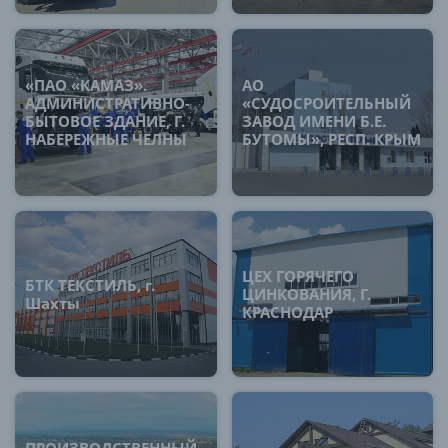
«ПАО «КАМАЗ».
АО
АДМИНИСТРАТИВНО-
«СУДОСРОИТЕЛЬНЫЙ
БЫТОВОЕ ЗДАНИЕ, Г.
ЗАВОД ИМЕНИ Б.Е.
НАБЕРЕЖНЫЕ ЧЕЛНЫ
БУТОМЫ», РЕСП. КРЫМ
ЦЕХ ГОРЯЧЕГО
БТК ТЕКСТИЛЬ, г.
ЦИНКОВАНИЯ, Г.
Шахты
КРАСНОДАР