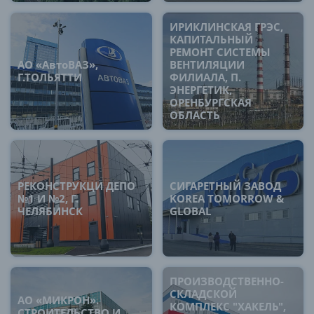
ИРИКЛИНСКАЯ ГРЭС,
КАПИТАЛЬНЫЙ
РЕМОНТ СИСТЕМЫ
АО «АвтоВАЗ»,
ВЕНТИЛЯЦИИ
Г.ТОЛЬЯТТИ
ФИЛИАЛА, П.
ЭНЕРГЕТИК,
ОРЕНБУРГСКАЯ
ОБЛАСТЬ
РЕКОНСТРУКЦИ ДЕПО
СИГАРЕТНЫЙ ЗАВОД
№1 И №2, Г.
KOREA TOMORROW &
ЧЕЛЯБИНСК
GLOBAL
ПРОИЗВОДСТВЕННО-
СКЛАДСКОЙ
АО «МИКРОН».
КОМПЛЕКС "ХАКЕЛЬ",
СТРОИТЕЛЬСТВО И