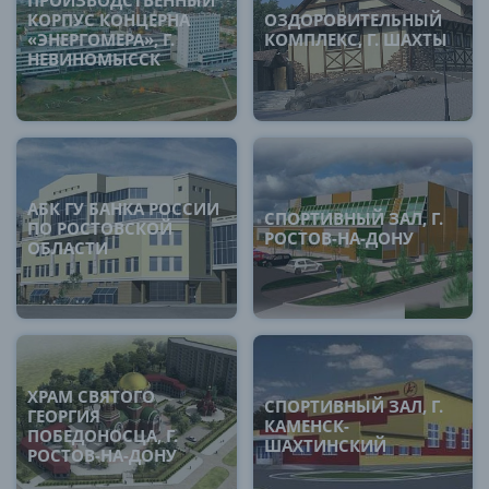
ПРОИЗВОДСТВЕННЫЙ
КОРПУС КОНЦЕРНА
ОЗДОРОВИТЕЛЬНЫЙ
«ЭНЕРГОМЕРА», Г.
КОМПЛЕКС, Г. ШАХТЫ
НЕВИНОМЫССК
АБК ГУ БАНКА РОССИИ
СПОРТИВНЫЙ ЗАЛ, Г.
ПО РОСТОВСКОЙ
РОСТОВ-НА-ДОНУ
ОБЛАСТИ
ХРАМ СВЯТОГО
СПОРТИВНЫЙ ЗАЛ, Г.
ГЕОРГИЯ
КАМЕНСК-
ПОБЕДОНОСЦА, Г.
ШАХТИНСКИЙ
РОСТОВ-НА-ДОНУ