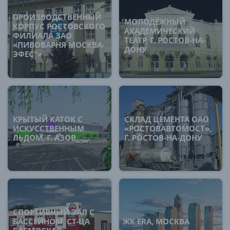
ПРОИЗВОДСТВЕННЫЙ
МОЛОДЁЖНЫЙ
КОРПУС РОСТОВСКОГО
АКАДЕМИЧЕСКИЙ
ФИЛИАЛА ЗАО
ТЕАТР, Г. РОСТОВ-НА-
«ПИВОВАРНЯ МОСКВА-
ДОНУ
ЭФЕС"»
КРЫТЫЙ КАТОК С
СКЛАД ЦЕМЕНТА ОАО
ИСКУССТВЕННЫМ
«РОСТОВАВТОМОСТ»,
ЛЬДОМ, Г. АЗОВ
Г. РОСТОВ-НА-ДОНУ
СПОРТИВНЫЙ ЗАЛ С
БАССЕЙНОМ, СТ-ЦА
ЖК ERA, МОСКВА