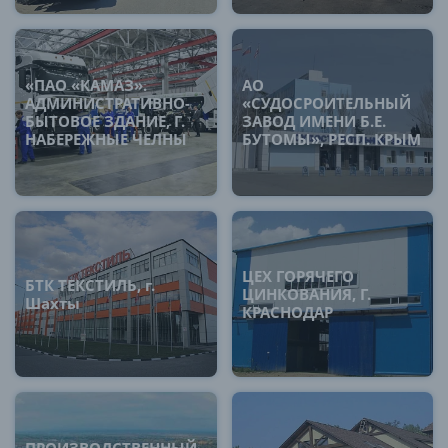
«ПАО «КАМАЗ».
АО
АДМИНИСТРАТИВНО-
«СУДОСРОИТЕЛЬНЫЙ
БЫТОВОЕ ЗДАНИЕ, Г.
ЗАВОД ИМЕНИ Б.Е.
НАБЕРЕЖНЫЕ ЧЕЛНЫ
БУТОМЫ», РЕСП. КРЫМ
ЦЕХ ГОРЯЧЕГО
БТК ТЕКСТИЛЬ, г.
ЦИНКОВАНИЯ, Г.
Шахты
КРАСНОДАР