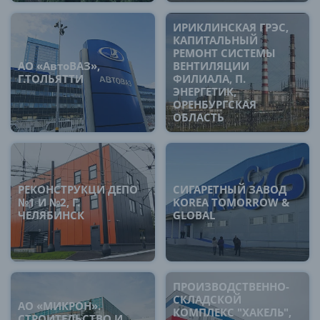
ИРИКЛИНСКАЯ ГРЭС,
КАПИТАЛЬНЫЙ
РЕМОНТ СИСТЕМЫ
АО «АвтоВАЗ»,
ВЕНТИЛЯЦИИ
Г.ТОЛЬЯТТИ
ФИЛИАЛА, П.
ЭНЕРГЕТИК,
ОРЕНБУРГСКАЯ
ОБЛАСТЬ
РЕКОНСТРУКЦИ ДЕПО
СИГАРЕТНЫЙ ЗАВОД
№1 И №2, Г.
KOREA TOMORROW &
ЧЕЛЯБИНСК
GLOBAL
ПРОИЗВОДСТВЕННО-
СКЛАДСКОЙ
АО «МИКРОН».
КОМПЛЕКС "ХАКЕЛЬ",
СТРОИТЕЛЬСТВО И