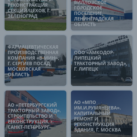
ВИЛЛОЗСКОЕ
РЕКОНСТРАКЦИЯ
ГОРОДСКОЕ
СЕКЦИЙ/ЦЕХОВ, Г.
ПОСЕЛЕНИЕ,
ЗЕЛЕНОГРАД
ЛЕНИНГРАДСКАЯ
ОБЛАСТЬ
ФАРМАЦЕВТИЧЕСКАЯ
ПРОИЗВОДСТВЕННАЯ
ООО «АМКОДОР-
КОМПАНИЯ «В-МИН»,
ЛИПЕЦКИЙ
Г. СЕРГИЕВ ПОСАД,
ТРАКТОРНЫЙ ЗАВОД»,
МОСКОВСКАЯ
Г. ЛИПЕЦК
ОБЛАСТЬ
АО «МПО
АО «ПЕТЕРБУРГСКИЙ
ИМ.И.РУМЯНЦЕВА».
ТРАКТОРНЫЙ ЗАВОД».
КАПИТАЛЬНЫЙ
СТРОИТЕЛЬСТВО И
РЕМОНТ И
РЕКОНСТРУКЦИЯ. г.
РЕКОНСТРУКЦИЯ
САНКТ-ПЕТЕРБУРГ
ЗДАНИЯ, Г. МОСКВА