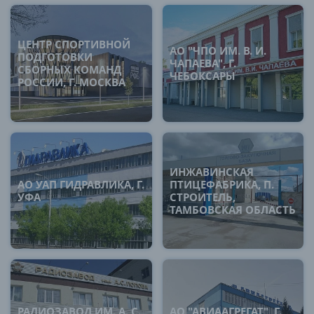
ЦЕНТР СПОРТИВНОЙ
АО "ЧПО ИМ. В. И.
ПОДГОТОВКИ
ЧАПАЕВА", Г.
СБОРНЫХ КОМАНД
ЧЕБОКСАРЫ
РОССИИ, Г. МОСКВА
ИНЖАВИНСКАЯ
АО УАП ГИДРАВЛИКА, Г.
ПТИЦЕФАБРИКА, П.
УФА
СТРОИТЕЛЬ,
ТАМБОВСКАЯ ОБЛАСТЬ
РАДИОЗАВОД ИМ. А. С.
АО "АВИААГРЕГАТ", Г.