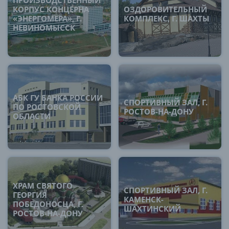
ПРОИЗВОДСТВЕННЫЙ
КОРПУС КОНЦЕРНА
ОЗДОРОВИТЕЛЬНЫЙ
«ЭНЕРГОМЕРА», Г.
КОМПЛЕКС, Г. ШАХТЫ
НЕВИНОМЫССК
АБК ГУ БАНКА РОССИИ
СПОРТИВНЫЙ ЗАЛ, Г.
ПО РОСТОВСКОЙ
РОСТОВ-НА-ДОНУ
ОБЛАСТИ
ХРАМ СВЯТОГО
СПОРТИВНЫЙ ЗАЛ, Г.
ГЕОРГИЯ
КАМЕНСК-
ПОБЕДОНОСЦА, Г.
ШАХТИНСКИЙ
РОСТОВ-НА-ДОНУ