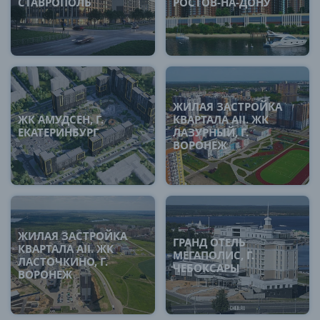
СТАВРОПОЛЬ
РОСТОВ-НА-ДОНУ
ЖИЛАЯ ЗАСТРОЙКА
ЖК АМУДСЕН, Г.
КВАРТАЛА AII. ЖК
ЕКАТЕРИНБУРГ
ЛАЗУРНЫЙ, Г.
ВОРОНЕЖ
ЖИЛАЯ ЗАСТРОЙКА
ГРАНД ОТЕЛЬ
КВАРТАЛА AII. ЖК
МЕГАПОЛИС, Г.
ЛАСТОЧКИНО, Г.
ЧЕБОКСАРЫ
ВОРОНЕЖ