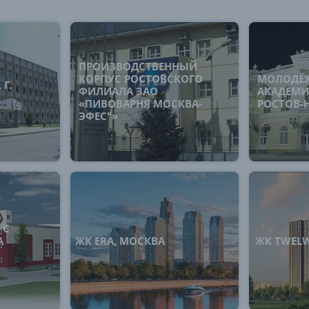
ПРОИЗВОДСТВЕННЫЙ
КОРПУС РОСТОВСКОГО
МОЛОДЁ
Г.
ФИЛИАЛА ЗАО
АКАДЕМИЧ
«ПИВОВАРНЯ МОСКВА-
РОСТОВ-
ЭФЕС"»
 С
А
ЖК ERA, МОСКВА
ЖК TWELW