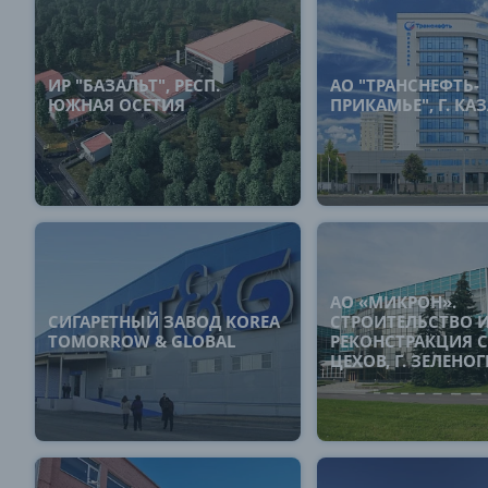
ИР "БАЗАЛЬТ", РЕСП.
АО "ТРАНСНЕФТЬ-
ЮЖНАЯ ОСЕТИЯ
ПРИКАМЬЕ", Г. КА
АО «МИКРОН».
СИГАРЕТНЫЙ ЗАВОД KOREA
СТРОИТЕЛЬСТВО 
TOMORROW & GLOBAL
РЕКОНСТРАКЦИЯ 
ЦЕХОВ, Г. ЗЕЛЕНО