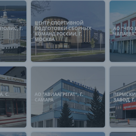
ЦЕНТР СПОРТИВНОЙ
ПОЛИС, Г.
ПОДГОТОВКИ СБОРНЫХ
АО "ЧПО И
КОМАНД РОССИИ, Г.
ЧАПАЕВА"
МОСКВА
. С.
АО "АВИААГРЕГАТ", Г.
ПЕРМСКИ
САМАРА
ЗАВОД, Г