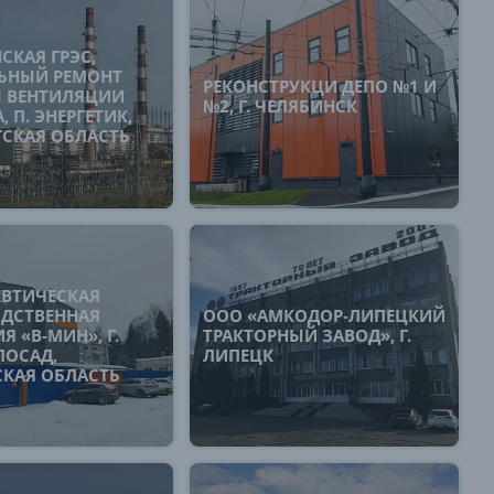
СКАЯ ГРЭС,
ЬНЫЙ РЕМОНТ
РЕКОНСТРУКЦИ ДЕПО №1 И
 ВЕНТИЛЯЦИИ
№2, Г. ЧЕЛЯБИНСК
 П. ЭНЕРГЕТИК,
ГСКАЯ ОБЛАСТЬ
ВТИЧЕСКАЯ
ДСТВЕННАЯ
ООО «АМКОДОР-ЛИПЕЦКИЙ
 «В-МИН», Г.
ТРАКТОРНЫЙ ЗАВОД», Г.
ПОСАД,
ЛИПЕЦК
КАЯ ОБЛАСТЬ