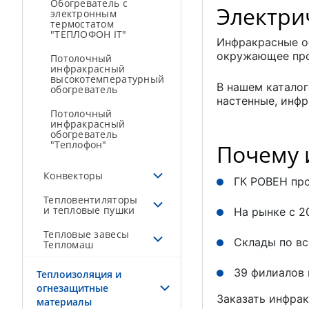
Обогреватель с
Электри
электронным
термостатом
"ТЕПЛОФОН IT"
Инфракрасные об
окружающее про
Потолочный
инфракрасный
высокотемпературный
В нашем каталог
обогреватель
настенные, инфр
Потолочный
инфракрасный
обогреватель
"Теплофон"
Почему 
Конвекторы
ГК РОВЕН про
Тепловентиляторы
и тепловые пушки
На рынке с 2
Тепловые завесы
Склады по вс
Тепломаш
39 филиалов 
Теплоизоляция и
огнезащитные
Заказать инфрак
материалы