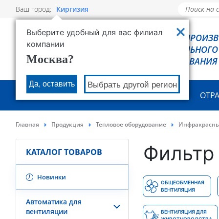
Ваш город:
Киргизия
Выберите удобный для вас филиал
РОВЕН - ПРОИЗ
компании
ХОЛОДИЛЬНОГО
Москва?
ОБОРУДОВАНИЯ
Да, оставить
Выбрать другой регион
О КОМПАНИИ
ПРОДУКЦИЯ
ОТР
Главная
Продукция
Тепловое оборудование
Инфракрасны
Фильтр 
КАТАЛОГ ТОВАРОВ
Новинки
ОБЩЕОБМЕННАЯ
ВЕНТИЛЯЦИЯ
Автоматика для
вентиляции
ВЕНТИЛЯЦИЯ ДЛЯ