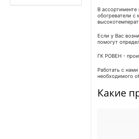
В ассортименте 
обогреватели с
высокотемперат
Если у Вас возн
помогут определ
ГК РОВЕН - прои
Работать с нам
необходимого о
Какие п