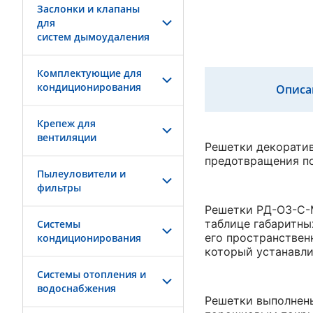
Заслонки и клапаны
для
систем дымоудаления
Комплектующие для
кондиционирования
Описа
Крепеж для
вентиляции
Решетки декоратив
предотвращения п
Пылеуловители и
фильтры
Решетки РД-ОЗ-С-
таблице габаритны
Системы
его пространствен
кондиционирования
который устанавли
Системы отопления и
водоснабжения
Решетки выполнены