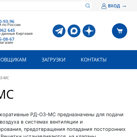
→
ВХОД
0-93-96
 по России
962 645
 данные Киргизия
5-08-67
магазин
РОВЩИКАМ
ЗАГРУЗКИ
КОНТАКТЫ
ОЗ-МС
-МС
коративные РД-ОЗ-МС предназначены для подачи
 воздуха в системах вентиляции и
рования, предотвращения попадания посторонних
 Решетки устанавливаются на клапаны