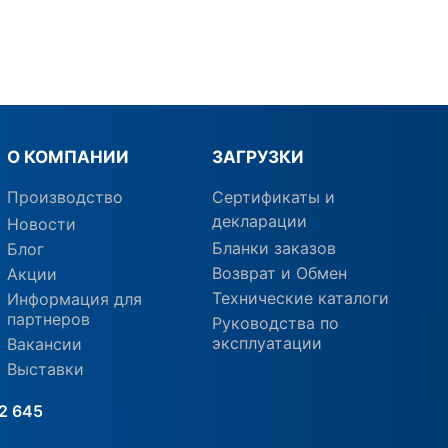
О КОМПАНИИ
ЗАГРУЗКИ
Производство
Сертификаты и
декларации
Новости
Бланки заказов
Блог
Возврат и Обмен
Акции
Технические каталоги
Информация для
партнеров
Руководства по
эксплуатации
Вакансии
Выставки
2 645