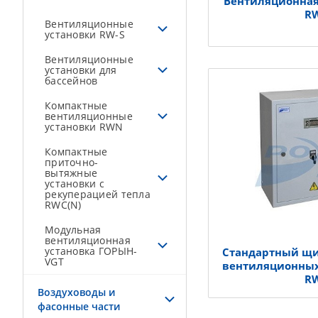
Вентиляционная
R
Вентиляционные
установки RW-S
Вентиляционные
установки для
бассейнов
Компактные
вентиляционные
установки RWN
Компактные
приточно-
вытяжные
установки с
рекуперацией тепла
RWC(N)
Модульная
вентиляционная
установка ГОРЫН-
Стандартный щи
VGT
вентиляционных
R
Воздуховоды и
фасонные части