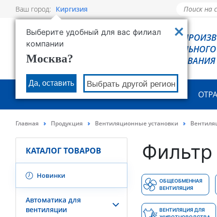
Ваш город:
Киргизия
Выберите удобный для вас филиал
РОВЕН - ПРОИЗ
компании
ХОЛОДИЛЬНОГО
Москва?
ОБОРУДОВАНИЯ
Да, оставить
Выбрать другой регион
О КОМПАНИИ
ПРОДУКЦИЯ
ОТР
Главная
Продукция
Вентиляционные установки
Вентиляц
Фильтр 
КАТАЛОГ ТОВАРОВ
Новинки
ОБЩЕОБМЕННАЯ
ВЕНТИЛЯЦИЯ
Автоматика для
вентиляции
ВЕНТИЛЯЦИЯ ДЛЯ