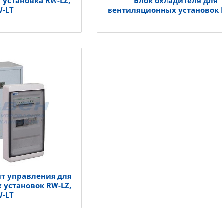
 установка RW-LZ,
Блок охладителя для
W-LT
вентиляционных установок 
т управления для
 установок RW-LZ,
W-LT