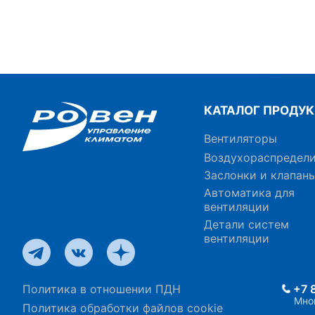
КАТАЛОГ ПРОДУ
Вентиляторы
Воздухораспредел
Заслонки и клапан
Автоматика для
вентиляции
Детали систем
вентиляции
Политика в отношении ПДН
+7 
Мно
Политика обработки файлов cookie