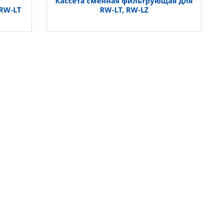
Кассета сменная фильтрующая для
RW-LT
RW-LT, RW-LZ