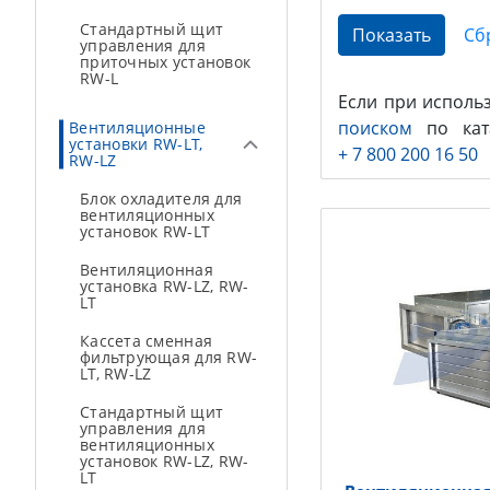
Стандартный щит
управления для
приточных установок
RW-L
Если при исполь
поиском
по ката
Вентиляционные
установки RW-LT,
+ 7 800 200 16 50
RW-LZ
Блок охладителя для
вентиляционных
установок RW-LT
Вентиляционная
установка RW-LZ, RW-
LT
Кассета сменная
фильтрующая для RW-
LT, RW-LZ
Стандартный щит
управления для
вентиляционных
установок RW-LZ, RW-
LT