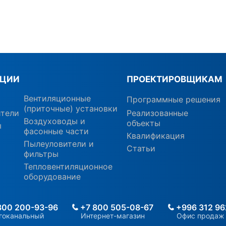
КЦИИ
ПРОЕКТИРОВЩИКАМ
Вентиляционные
Программные решения
(приточные) установки
ители
Реализованные
Воздуховоды и
объекты
ы
фасонные части
Квалификация
Пылеуловители и
Статьи
фильтры
Тепловентиляционное
оборудование
800 200-93-96
+7 800 505-08-67
+996 312 96
гоканальный
Интернет-магазин
Офис продаж